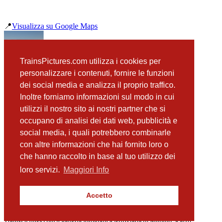
📍
Visualizza su Google Maps
precedente
TrainsPictures.com utilizza i cookies per
TXL 193 996 Lehrberg
personalizzare i contenuti, fornire le funzioni
successiva
dei social media e analizza il proprio traffico.
112 141 Ansbach
Inoltre forniamo informazioni sul modo in cui
utilizzi il nostro sito ai nostri partner che si
occupano di analisi dei dati web, pubblicità e
📸 Fotografie scattate nei dintorni
Vedi tutte ➔
social media, i quali potrebbero combinarle
con altre informazioni che hai fornito loro o
ICE4 treno 9497 Lehrberg
che hanno raccolto in base al tuo utilizzo dei
(134 m)
DB 159 243 Lehrberg
loro servizi.
Maggiori Info
(134 m)
185 418 e 503 Lehrberg
(176 m)
Accetto
ICE4 9015 Lehrberg
(362 m)
TrainsPictures.com – galleria fotografica ferroviaria di Antonio Scalzo