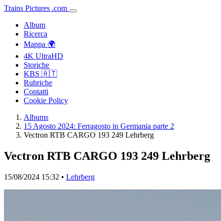
Trains
Pictures
.
com
Album
Ricerca
Mappa 🌍
4K UltraHD
Storiche
KBS 🇦🇹
Rubriche
Contatti
Cookie Policy
Albums
15 Agosto 2024: Ferragosto in Germania parte 2
Vectron RTB CARGO 193 249 Lehrberg
Vectron RTB CARGO 193 249 Lehrberg
15/08/2024 15:32 •
Lehrberg