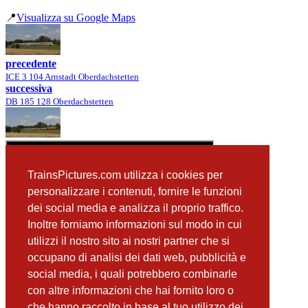
📍
Visualizza su Google Maps
precedente
ICE 3 104 Arnstadt Oberdachstetten
successiva
DB 185 128 Oberdachstetten
TrainsPictures.com utilizza i cookies per
personalizzare i contenuti, fornire le funzioni
dei social media e analizza il proprio traffico.
Inoltre forniamo informazioni sul modo in cui
utilizzi il nostro sito ai nostri partner che si
occupano di analisi dei dati web, pubblicità e
📸 Fotografie scattate nei dintorni
Vedi tutte ➔
social media, i quali potrebbero combinarle
con altre informazioni che hai fornito loro o
ICE 3 104 Arnstadt Oberdachstetten
che hanno raccolto in base al tuo utilizzo dei