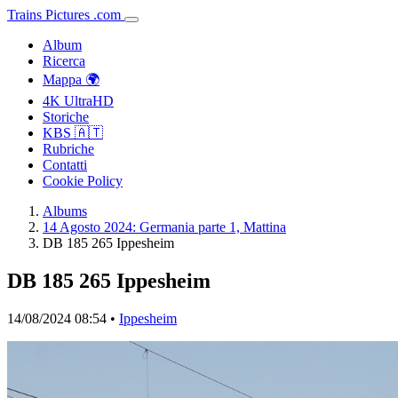
Trains
Pictures
.
com
Album
Ricerca
Mappa 🌍
4K UltraHD
Storiche
KBS 🇦🇹
Rubriche
Contatti
Cookie Policy
Albums
14 Agosto 2024: Germania parte 1, Mattina
DB 185 265 Ippesheim
DB 185 265 Ippesheim
14/08/2024 08:54 •
Ippesheim