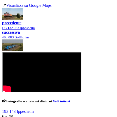
📍
Visualizza su Google Maps
precedente
DB 152 035 Ippesheim
successiva
463 003 Gollhofen
📸 Fotografie scattate nei dintorni
Vedi tutte ➔
193 148 Ippesheim
(62 m)