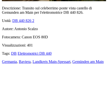
Descrizione:
Transito sul celeberrimo ponte vista castello di
Gemunden am Main per l'elettromotrice DB 440 826.
Unità:
DB 440 826
2
Autore:
Antonio Scalzo
Fotocamera:
Canon EOS 80D
Visualizzazioni:
401
Tags:
DB
Elettromotrici DB 440
Germania
,
Baviera
,
Landkreis Main-Spessart
,
Gemünden am Main