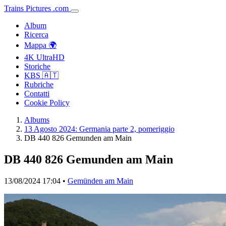
Trains
Pictures
.
com
Album
Ricerca
Mappa 🌍
4K UltraHD
Storiche
KBS 🇦🇹
Rubriche
Contatti
Cookie Policy
Albums
13 Agosto 2024: Germania parte 2, pomeriggio
DB 440 826 Gemunden am Main
DB 440 826 Gemunden am Main
13/08/2024 17:04 •
Gemünden am Main