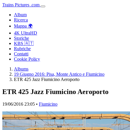
Trains
Pictures
.
com
Album
Ricerca
Mappa 🌍
4K UltraHD
Storiche
KBS 🇦🇹
Rubriche
Contatti
Cookie Policy
Albums
19 Giugno 2016: Pisa, Monte Antico e Fiumicino
ETR 425 Jazz Fiumicino Aeroporto
ETR 425 Jazz Fiumicino Aeroporto
19/06/2016 23:05 •
Fiumicino