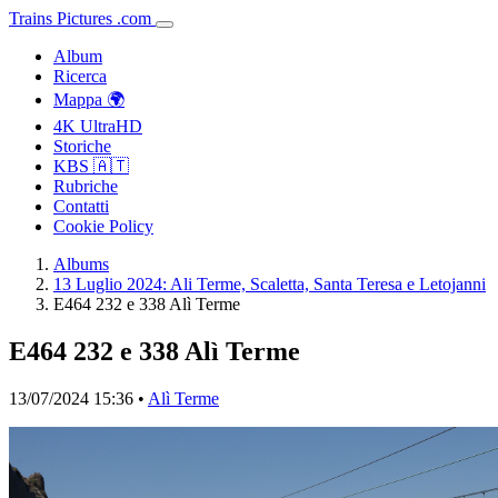
Trains
Pictures
.
com
Album
Ricerca
Mappa 🌍
4K UltraHD
Storiche
KBS 🇦🇹
Rubriche
Contatti
Cookie Policy
Albums
13 Luglio 2024: Ali Terme, Scaletta, Santa Teresa e Letojanni
E464 232 e 338 Alì Terme
E464 232 e 338 Alì Terme
13/07/2024 15:36 •
Alì Terme