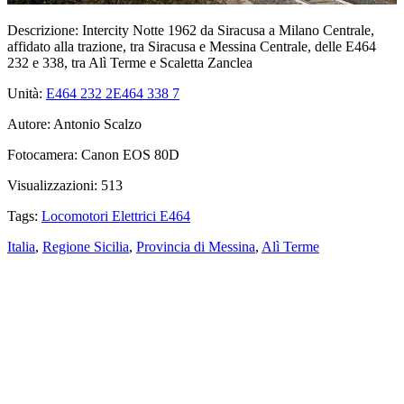
Descrizione:
Intercity Notte 1962 da Siracusa a Milano Centrale,
affidato alla trazione, tra Siracusa e Messina Centrale, delle E464
232 e 338, tra Alì Terme e Scaletta Zanclea
Unità:
E464 232
2
E464 338
7
Autore:
Antonio Scalzo
Fotocamera:
Canon EOS 80D
Visualizzazioni:
513
Tags:
Locomotori Elettrici E464
Italia
,
Regione Sicilia
,
Provincia di Messina
,
Alì Terme