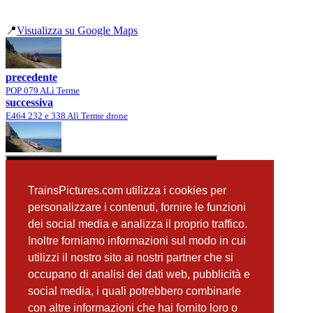
📍
Visualizza su Google Maps
precedente
POP 079 ALì Terme
successiva
E464 232 e 338 Alì Terme drone
TrainsPictures.com utilizza i cookies per
personalizzare i contenuti, fornire le funzioni
dei social media e analizza il proprio traffico.
Inoltre forniamo informazioni sul modo in cui
utilizzi il nostro sito ai nostri partner che si
occupano di analisi dei dati web, pubblicità e
📸 Fotografie scattate nei dintorni
Vedi tutte ➔
social media, i quali potrebbero combinarle
con altre informazioni che hai fornito loro o