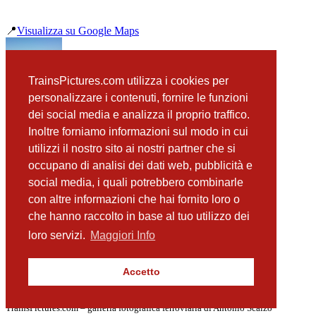
📍
Visualizza su Google Maps
precedente
TrainsPictures.com utilizza i cookies per
E464 276 Roccalumera drone
personalizzare i contenuti, fornire le funzioni
successiva
dei social media e analizza il proprio traffico.
POP 083 e 052 Santa Teresa di Riva
Inoltre forniamo informazioni sul modo in cui
utilizzi il nostro sito ai nostri partner che si
occupano di analisi dei dati web, pubblicità e
📸 Fotografie scattate nei dintorni
Vedi tutte ➔
social media, i quali potrebbero combinarle
con altre informazioni che hai fornito loro o
POP 083 e 052 Santa Teresa di Riva
che hanno raccolto in base al tuo utilizzo dei
(331 m)
ALe841 treno 11 Sant'Alessio Siculo - Forza d'Agrò
loro servizi.
Maggiori Info
(3.05 km)
HTR 412 Treno 34 Sant'Alessio Siculo
(3.1 km)
Accetto
E464 276 Roccalumera drone
(3.24 km)
TrainsPictures.com – galleria fotografica ferroviaria di Antonio Scalzo