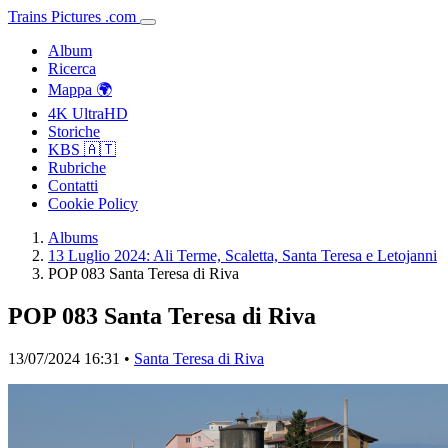
Trains
Pictures
.
com
Album
Ricerca
Mappa 🌍
4K UltraHD
Storiche
KBS 🇦🇹
Rubriche
Contatti
Cookie Policy
Albums
13 Luglio 2024: Ali Terme, Scaletta, Santa Teresa e Letojanni
POP 083 Santa Teresa di Riva
POP 083 Santa Teresa di Riva
13/07/2024 16:31 •
Santa Teresa di Riva