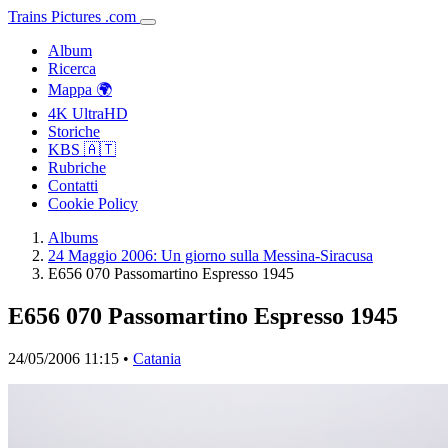
Trains
Pictures
.
com
Album
Ricerca
Mappa 🌍
4K UltraHD
Storiche
KBS 🇦🇹
Rubriche
Contatti
Cookie Policy
Albums
24 Maggio 2006: Un giorno sulla Messina-Siracusa
E656 070 Passomartino Espresso 1945
E656 070 Passomartino Espresso 1945
24/05/2006 11:15 •
Catania