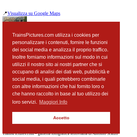
📍
Visualizza su Google Maps
precedente
TrainsPictures.com utilizza i cookies per
ADe20 Catania Borgo
personalizzare i contenuti, fornire le funzioni
successiva
dei social media e analizza il proprio traffico.
343 1001 e ALn668 Passomartino
Inoltre forniamo informazioni sul modo in cui
utilizzi il nostro sito ai nostri partner che si
occupano di analisi dei dati web, pubblicità e
📸 Fotografie scattate nei dintorni
Vedi tutte ➔
social media, i quali potrebbero combinarle
con altre informazioni che hai fornito loro o
ALn668 3028 Passomartino
che hanno raccolto in base al tuo utilizzo dei
(123 m)
Pilota MDVC e E464 014 Passomartino
loro servizi.
Maggiori Info
(302 m)
E655 285 e E636 400 Passomartino
(311 m)
Accetto
ALn668 3001 e 30xx e 1004 Passomartino
(321 m)
TrainsPictures.com – galleria fotografica ferroviaria di Antonio Scalzo