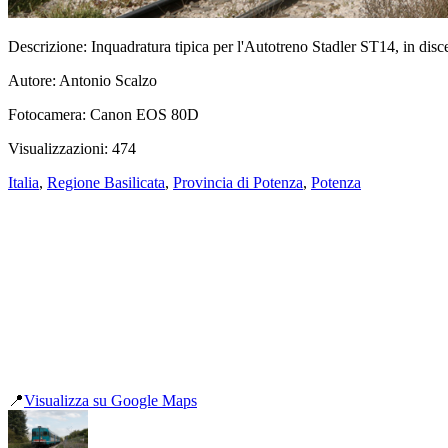
Descrizione:
Inquadratura tipica per l'Autotreno Stadler ST14, in dis
Autore:
Antonio Scalzo
Fotocamera:
Canon EOS 80D
Visualizzazioni:
474
Italia
,
Regione Basilicata
,
Provincia di Potenza
,
Potenza
📍
Visualizza su Google Maps