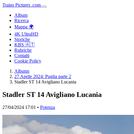
Trains
Pictures
.
com
Album
Ricerca
Mappa 🌍
4K UltraHD
Storiche
KBS 🇦🇹
Rubriche
Contatti
Cookie Policy
Albums
27 Aprile 2024: Puglia parte 2
Stadler ST 14 Avigliano Lucania
Stadler ST 14 Avigliano Lucania
27/04/2024 17:01 •
Potenza