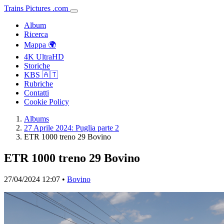
Trains
Pictures
.
com
Album
Ricerca
Mappa 🌍
4K UltraHD
Storiche
KBS 🇦🇹
Rubriche
Contatti
Cookie Policy
Albums
27 Aprile 2024: Puglia parte 2
ETR 1000 treno 29 Bovino
ETR 1000 treno 29 Bovino
27/04/2024 12:07 •
Bovino