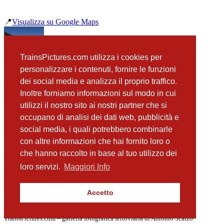
📍
Visualizza su Google Maps
precedente
TrainsPictures.com utilizza i cookies per
D445 1104 Bova Marina
personalizzare i contenuti, fornire le funzioni
successiva
dei social media e analizza il proprio traffico.
ALn663 1143 e casello Bova Marina
Inoltre forniamo informazioni sul modo in cui
utilizzi il nostro sito ai nostri partner che si
occupano di analisi dei dati web, pubblicità e
📸 Fotografie scattate nei dintorni
Vedi tutte ➔
social media, i quali potrebbero combinarle
con altre informazioni che hai fornito loro o
ALn663 1143 e casello Bova Marina
che hanno raccolto in base al tuo utilizzo dei
(62 m)
ALn663 1201 Bova Marina
loro servizi.
Maggiori Info
(85 m)
ALn663 1201 Bova Marina
(85 m)
Accetto
D445 1128 Bova Marina
(371 m)
TrainsPictures.com – galleria fotografica ferroviaria di Antonio Scalzo