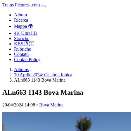
Trains
Pictures
.
com
Album
Ricerca
Mappa 🌍
4K UltraHD
Storiche
KBS 🇦🇹
Rubriche
Contatti
Cookie Policy
Albums
20 Aprile 2024: Calabria Ionica
ALn663 1143 Bova Marina
ALn663 1143 Bova Marina
20/04/2024 14:08 •
Bova Marina