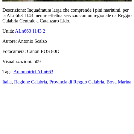
Descrizione:
Inquadratura larga che comprende i pini marittimi, per
la ALn663 1143 mentre effettua servizio con un regionale da Reggio
Calabria Centrale a Catanzaro Lido.
Unità:
ALn663 1143
2
Autore:
Antonio Scalzo
Fotocamera:
Canon EOS 80D
Visualizzazioni:
509
Tags:
Automotrici ALn663
Italia
,
Regione Calabria
,
Provincia di Reggio Calabria
,
Bova Marina