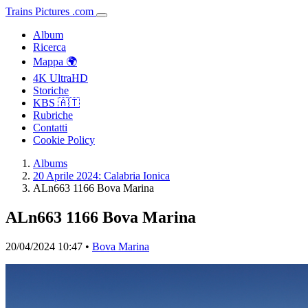
Trains
Pictures
.
com
Album
Ricerca
Mappa 🌍
4K UltraHD
Storiche
KBS 🇦🇹
Rubriche
Contatti
Cookie Policy
Albums
20 Aprile 2024: Calabria Ionica
ALn663 1166 Bova Marina
ALn663 1166 Bova Marina
20/04/2024 10:47 •
Bova Marina