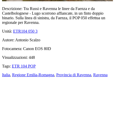
Descrizione:
Tra Russi e Ravenna le linee da Faenza e da
Castelbolognese - Lugo scorrono affiancate, in un finto doppio
binario. Sulla linea di sinistra, da Faenza, il POP 050 effettua un
regionale per Ravenna.
Unità:
ETR104 050
3
Autore:
Antonio Scalzo
Fotocamera:
Canon EOS 80D
Visualizzazioni:
448
Tags:
ETR 104 POP
Italia
,
Regione Emilia-Romagna
,
Provincia di Ravenna
,
Ravenna