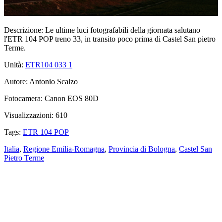
Descrizione:
Le ultime luci fotografabili della giornata salutano
l'ETR 104 POP treno 33, in transito poco prima di Castel San pietro
Terme.
Unità:
ETR104 033
1
Autore:
Antonio Scalzo
Fotocamera:
Canon EOS 80D
Visualizzazioni:
610
Tags:
ETR 104 POP
Italia
,
Regione Emilia-Romagna
,
Provincia di Bologna
,
Castel San
Pietro Terme