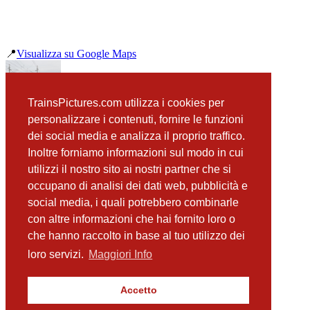
📍
Visualizza su Google Maps
precedente
TrainsPictures.com utilizza i cookies per
OBB 4744 514 Tullnerfeld
personalizzare i contenuti, fornire le funzioni
successiva
dei social media e analizza il proprio traffico.
OBB 1016 027 Tullnerfeld
Inoltre forniamo informazioni sul modo in cui
utilizzi il nostro sito ai nostri partner che si
occupano di analisi dei dati web, pubblicità e
📸 Fotografie scattate nei dintorni
Vedi tutte ➔
social media, i quali potrebbero combinarle
con altre informazioni che hai fornito loro o
OBB 1116 227 e 207 Tullnerfeld
che hanno raccolto in base al tuo utilizzo dei
(13 m)
Flirt Kiss Westbahn 031 Tullnerfeld
loro servizi.
Maggiori Info
(31 m)
OBB 1116 182 Tullnerfeld
(70 m)
Accetto
OBB 1016 004 Tullnerfeld