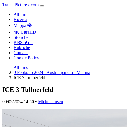
Trains
Pictures
.
com
Album
Ricerca
Mappa 🌍
4K UltraHD
Storiche
KBS 🇦🇹
Rubriche
Contatti
Cookie Policy
Albums
9 Febbraio 2024 - Austria parte 6 - Mattina
ICE 3 Tullnerfeld
ICE 3 Tullnerfeld
09/02/2024 14:50 •
Michelhausen