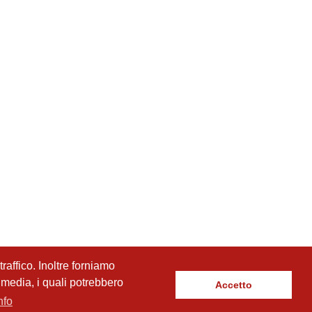
raffico. Inoltre forniamo
l media, i quali potrebbero
Accetto
nfo