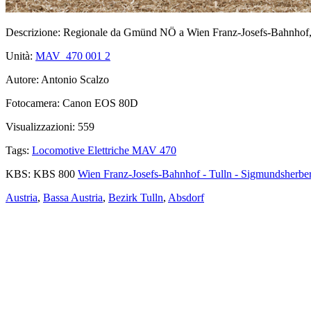
Descrizione:
Regionale da Gmünd NÖ a Wien Franz-Josefs-Bahnhof, 
Unità:
MAV_470 001
2
Autore:
Antonio Scalzo
Fotocamera:
Canon EOS 80D
Visualizzazioni:
559
Tags:
Locomotive Elettriche MAV 470
KBS:
KBS 800
Wien Franz-Josefs-Bahnhof - Tulln - Sigmundsherbe
Austria
,
Bassa Austria
,
Bezirk Tulln
,
Absdorf