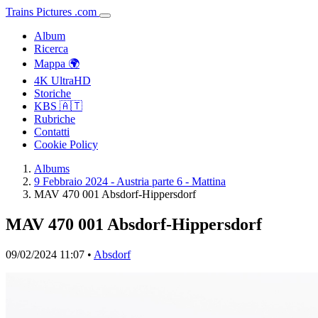
Trains
Pictures
.
com
Album
Ricerca
Mappa 🌍
4K UltraHD
Storiche
KBS 🇦🇹
Rubriche
Contatti
Cookie Policy
Albums
9 Febbraio 2024 - Austria parte 6 - Mattina
MAV 470 001 Absdorf-Hippersdorf
MAV 470 001 Absdorf-Hippersdorf
09/02/2024 11:07 •
Absdorf