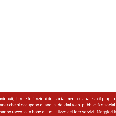
tenuti, fornire le funzioni dei social media e analizza il proprio t
partner che si occupano di analisi dei dati web, pubblicità e socia
anno raccolto in base al tuo utilizzo dei loro servizi.
Maggiori I