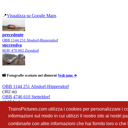
📍
Visualizza su Google Maps
precedente
OBB 1144 251 Absdorf-Hippersdorf
successiva
MAV 470 002 Ziersdorf
📸 Fotografie scattate nei dintorni
Vedi tutte ➔
OBB 1144 251 Absdorf-Hippersdorf
(302 m)
OBB 4746 610 Stetteldorf
(4.15 km)
OBB 1116 051 Stetteldorf
TrainsPictures.com utilizza i cookies per personalizzare i con
(4.17 km)
informazioni sul modo in cui utilizzi il nostro sito ai nostri 
OBB 1144 287 Stetteldorf
(5.45 km)
combinarle con altre informazioni che hai fornito loro o che h
TrainsPictures.com – galleria fotografica ferroviaria di Antonio Scalzo