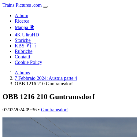
Trains
Pictures
.
com
Album
Ricerca
Mappa 🌍
4K UltraHD
Storiche
KBS 🇦🇹
Rubriche
Contatti
Cookie Policy
Albums
7 Febbraio 2024: Austria parte 4
OBB 1216 210 Guntramsdorf
OBB 1216 210 Guntramsdorf
07/02/2024 09:36 •
Guntramsdorf