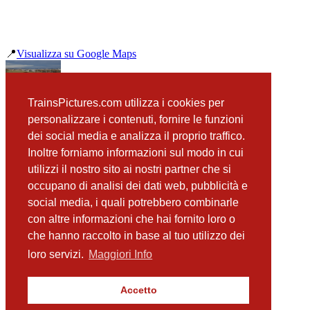
📍
Visualizza su Google Maps
precedente
TrainsPictures.com utilizza i cookies per
OBB 4746 584 Guntramsdorf
personalizzare i contenuti, fornire le funzioni
successiva
dei social media e analizza il proprio traffico.
OBB 1216 220 Guntramsdorf
Inoltre forniamo informazioni sul modo in cui
utilizzi il nostro sito ai nostri partner che si
occupano di analisi dei dati web, pubblicità e
📸 Fotografie scattate nei dintorni
Vedi tutte ➔
social media, i quali potrebbero combinarle
con altre informazioni che hai fornito loro o
OBB 1116 133 Bad Voslau
che hanno raccolto in base al tuo utilizzo dei
(4.77 km)
Gysev 471 001 Himberg
loro servizi.
Maggiori Info
(11.59 km)
Talent OBB 4124 002 e 011 Himberg
(12.3 km)
Accetto
RegioJet 386 204 Himberg