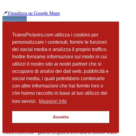
📍
Visualizza su Google Maps
precedente
TrainsPictures.com utilizza i cookies per
463 119 e 043 Go-Ahead Oberdachstetten
personalizzare i contenuti, fornire le funzioni
successiva
dei social media e analizza il proprio traffico.
187 511 Metrans Oberdachstetten
Inoltre forniamo informazioni sul modo in cui
utilizzi il nostro sito ai nostri partner che si
occupano di analisi dei dati web, pubblicità e
📸 Fotografie scattate nei dintorni
Vedi tutte ➔
social media, i quali potrebbero combinarle
con altre informazioni che hai fornito loro o
Siemens Velaro ICE 407 509 Oberdachstetten
che hanno raccolto in base al tuo utilizzo dei
(37 m)
482 046 Oberdachstetten
loro servizi.
Maggiori Info
(48 m)
DB ICE 1 044 Oberdachstetten
(48 m)
Accetto
193 282 TXL Oberdachstetten
(48 m)
TrainsPictures.com – galleria fotografica ferroviaria di Antonio Scalzo