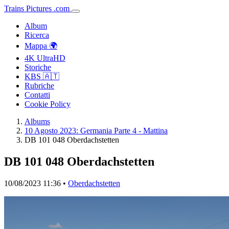
Trains
Pictures
.
com
Album
Ricerca
Mappa 🌍
4K UltraHD
Storiche
KBS 🇦🇹
Rubriche
Contatti
Cookie Policy
Albums
10 Agosto 2023: Germania Parte 4 - Mattina
DB 101 048 Oberdachstetten
DB 101 048 Oberdachstetten
10/08/2023 11:36 •
Oberdachstetten