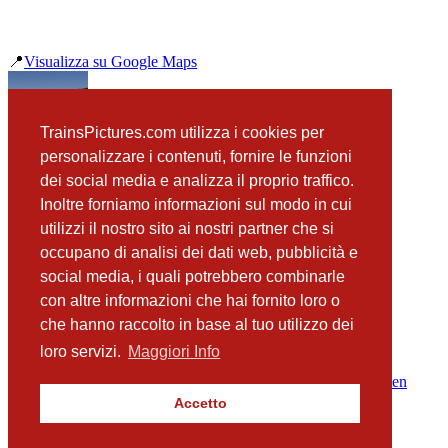
📍
Visualizza su Google Maps
precedente
TrainsPictures.com utilizza i cookies per
193 203 ELL TX Logistics Hidden Champion Oberdachstetten
personalizzare i contenuti, fornire le funzioni
successiva
dei social media e analizza il proprio traffico.
193 100 BoxXpress Oberdachstetten
Inoltre forniamo informazioni sul modo in cui
utilizzi il nostro sito ai nostri partner che si
occupano di analisi dei dati web, pubblicità e
📸 Fotografie scattate nei dintorni
Vedi tutte ➔
social media, i quali potrebbero combinarle
con altre informazioni che hai fornito loro o
193 100 BoxXpress Oberdachstetten
che hanno raccolto in base al tuo utilizzo dei
(28 m)
187 511 Metrans Oberdachstetten
loro servizi.
Maggiori Info
(43 m)
193 203 ELL TX Logistics Hidden Champion Oberdachstetten
(57 m)
Accetto
ICE 403 531 Westerland/Sylt Oberdachstetten
(65 m)