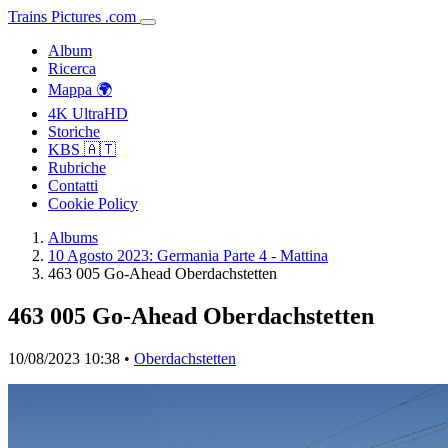
Trains
Pictures
.
com
Album
Ricerca
Mappa 🌍
4K UltraHD
Storiche
KBS 🇦🇹
Rubriche
Contatti
Cookie Policy
Albums
10 Agosto 2023: Germania Parte 4 - Mattina
463 005 Go-Ahead Oberdachstetten
463 005 Go-Ahead Oberdachstetten
10/08/2023 10:38 •
Oberdachstetten