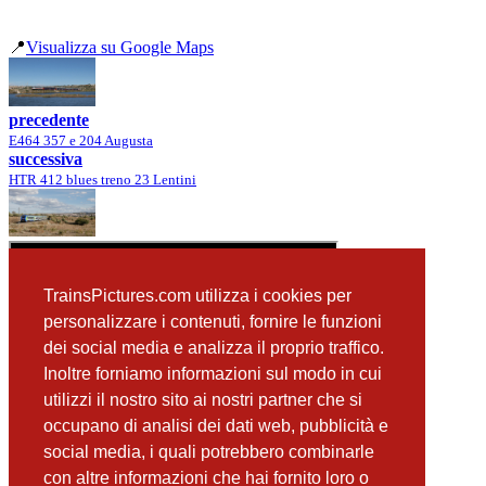
📍
Visualizza su Google Maps
precedente
E464 357 e 204 Augusta
successiva
HTR 412 blues treno 23 Lentini
TrainsPictures.com utilizza i cookies per
personalizzare i contenuti, fornire le funzioni
dei social media e analizza il proprio traffico.
Inoltre forniamo informazioni sul modo in cui
utilizzi il nostro sito ai nostri partner che si
occupano di analisi dei dati web, pubblicità e
📸 Fotografie scattate nei dintorni
Vedi tutte ➔
social media, i quali potrebbero combinarle
con altre informazioni che hai fornito loro o