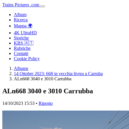
Trains
Pictures
.
com
Album
Ricerca
Mappa 🌍
4K UltraHD
Storiche
KBS 🇦🇹
Rubriche
Contatti
Cookie Policy
Albums
14 Ottobre 2023: 668 in vecchia livrea a Carruba
ALn668 3040 e 3010 Carrubba
ALn668 3040 e 3010 Carrubba
14/10/2023 15:53 •
Riposto