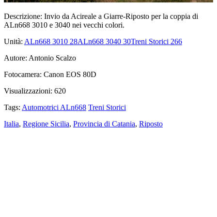
Descrizione:
Invio da Acireale a Giarre-Riposto per la coppia di
ALn668 3010 e 3040 nei vecchi colori.
Unità:
ALn668 3010
28
ALn668 3040
30
Treni Storici
266
Autore:
Antonio Scalzo
Fotocamera:
Canon EOS 80D
Visualizzazioni:
620
Tags:
Automotrici ALn668
Treni Storici
Italia
,
Regione Sicilia
,
Provincia di Catania
,
Riposto