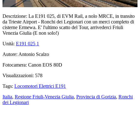
Descrizione:
La E191 025, di EVM Rail, a nolo MRCE, in transito
da Trieste Airport - Ronchi dei Legionari con un merci completo di
cisterne Ermewa. E' l'ultimo scatto del Tour, arrivederci Friuli
Venezia Giulia (E non solo!)
Unità:
E191 025
1
Autore:
Antonio Scalzo
Fotocamera:
Canon EOS 80D
Visualizzazioni:
578
Tags:
Locomotori Elettrici E191
Italia
,
Regione Friuli-Venezia Giulia
,
Provincia di Gorizia
,
Ronchi
dei Legionari