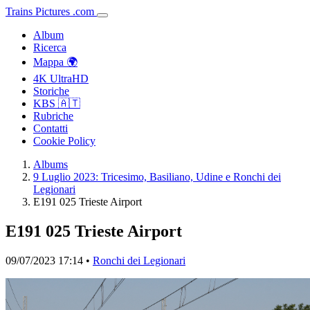
Trains
Pictures
.
com
Album
Ricerca
Mappa 🌍
4K UltraHD
Storiche
KBS 🇦🇹
Rubriche
Contatti
Cookie Policy
Albums
9 Luglio 2023: Tricesimo, Basiliano, Udine e Ronchi dei
Legionari
E191 025 Trieste Airport
E191 025 Trieste Airport
09/07/2023 17:14 •
Ronchi dei Legionari