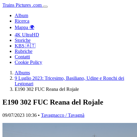
Trains
Pictures
.
com
Album
Ricerca
Mappa 🌍
4K UltraHD
Storiche
KBS 🇦🇹
Rubriche
Contatti
Cookie Policy
Albums
9 Luglio 2023: Tricesimo, Basiliano, Udine e Ronchi dei
Legionari
E190 302 FUC Reana del Rojale
E190 302 FUC Reana del Rojale
09/07/2023 10:36 •
Tavagnacco / Tavagnà