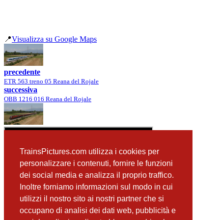
📍
Visualizza su Google Maps
precedente
ETR 563 treno 05 Reana del Rojale
successiva
OBB 1216 016 Reana del Rojale
TrainsPictures.com utilizza i cookies per
personalizzare i contenuti, fornire le funzioni
dei social media e analizza il proprio traffico.
Inoltre forniamo informazioni sul modo in cui
utilizzi il nostro sito ai nostri partner che si
occupano di analisi dei dati web, pubblicità e
📸 Fotografie scattate nei dintorni
Vedi tutte ➔