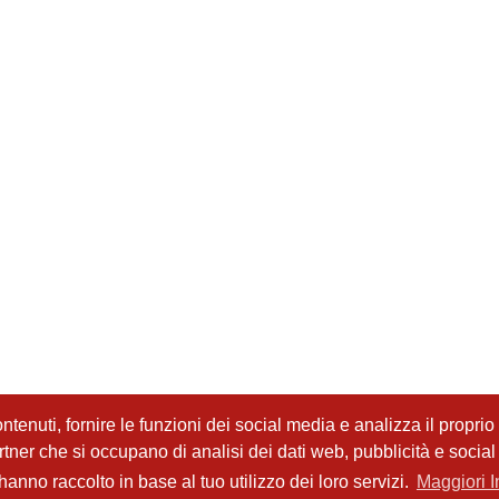
tenuti, fornire le funzioni dei social media e analizza il proprio t
partner che si occupano di analisi dei dati web, pubblicità e socia
anno raccolto in base al tuo utilizzo dei loro servizi.
Maggiori I