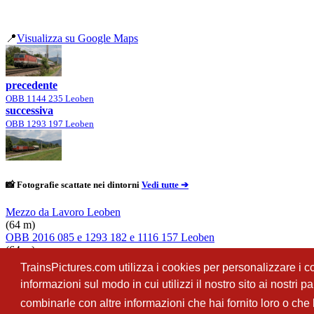
📍
Visualizza su Google Maps
precedente
OBB 1144 235 Leoben
successiva
OBB 1293 197 Leoben
📸 Fotografie scattate nei dintorni
Vedi tutte ➔
Mezzo da Lavoro Leoben
(64 m)
OBB 2016 085 e 1293 182 e 1116 157 Leoben
(64 m)
OBB 1142 640 Schirni e 1144 044 Leoben
TrainsPictures.com utilizza i cookies per personalizzare i con
(100 m)
informazioni sul modo in cui utilizzi il nostro sito ai nostri 
OBB 1144 234 Leoben
(100 m)
combinarle con altre informazioni che hai fornito loro o che h
TrainsPictures.com – galleria fotografica ferroviaria di Antonio Scalzo