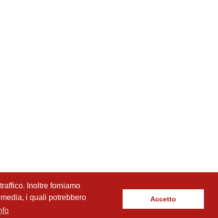
raffico. Inoltre forniamo
l media, i quali potrebbero
Accetto
nfo