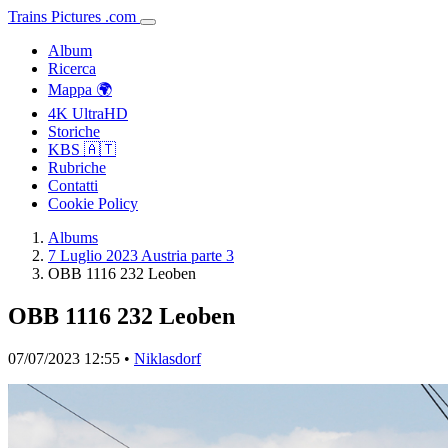
Trains
Pictures
.
com
Album
Ricerca
Mappa 🌍
4K UltraHD
Storiche
KBS 🇦🇹
Rubriche
Contatti
Cookie Policy
Albums
7 Luglio 2023 Austria parte 3
OBB 1116 232 Leoben
OBB 1116 232 Leoben
07/07/2023 12:55 •
Niklasdorf