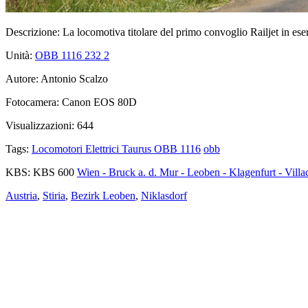
Descrizione:
La locomotiva titolare del primo convoglio Railjet in eser
Unità:
OBB 1116 232
2
Autore:
Antonio Scalzo
Fotocamera:
Canon EOS 80D
Visualizzazioni:
644
Tags:
Locomotori Elettrici Taurus OBB 1116
obb
KBS:
KBS 600
Wien - Bruck a. d. Mur - Leoben - Klagenfurt - Villac
Austria
,
Stiria
,
Bezirk Leoben
,
Niklasdorf