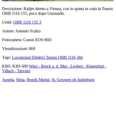
Descrizione:
Railjet diretto a Vienna, con in spinta in coda la Taurus
OBB 1116 155, poco dopo Unzmarkt.
Unità:
OBB 1116 155
3
Autore:
Antonio Scalzo
Fotocamera:
Canon EOS 80D
Visualizzazioni:
869
Tags:
Locomotori Elettrici Taurus OBB 1116
obb
KBS:
KBS 600
Wien - Bruck a. d. Mur - Leoben - Klagenfurt -
Villach - Tarvisio
Austria
,
Stiria
,
Bezirk Murtal
,
St. Georgen ob Judenburg