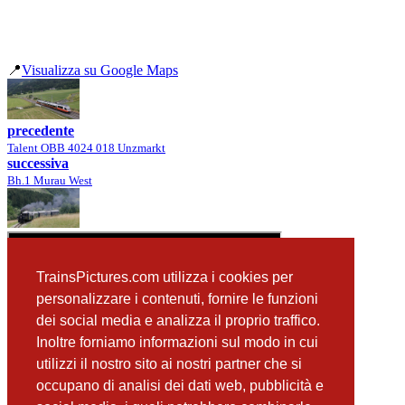
📍
Visualizza su Google Maps
precedente
Talent OBB 4024 018 Unzmarkt
successiva
Bh.1 Murau West
TrainsPictures.com utilizza i cookies per
personalizzare i contenuti, fornire le funzioni
dei social media e analizza il proprio traffico.
Inoltre forniamo informazioni sul modo in cui
utilizzi il nostro sito ai nostri partner che si
occupano di analisi dei dati web, pubblicità e
📸 Fotografie scattate nei dintorni
Vedi tutte ➔