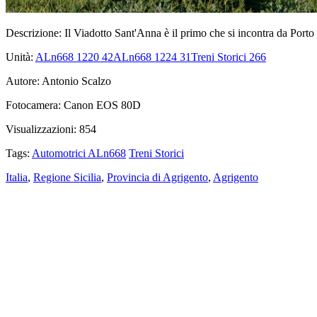
Descrizione:
Il Viadotto Sant'Anna è il primo che si incontra da Porto 
Unità:
ALn668 1220
42
ALn668 1224
31
Treni Storici
266
Autore:
Antonio Scalzo
Fotocamera:
Canon EOS 80D
Visualizzazioni:
854
Tags:
Automotrici ALn668
Treni Storici
Italia
,
Regione Sicilia
,
Provincia di Agrigento
,
Agrigento