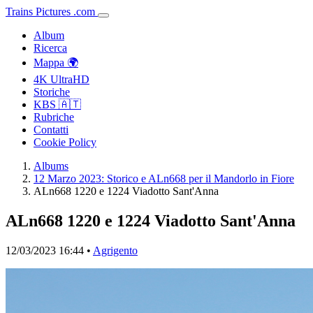
Trains
Pictures
.
com
Album
Ricerca
Mappa 🌍
4K UltraHD
Storiche
KBS 🇦🇹
Rubriche
Contatti
Cookie Policy
Albums
12 Marzo 2023: Storico e ALn668 per il Mandorlo in Fiore
ALn668 1220 e 1224 Viadotto Sant'Anna
ALn668 1220 e 1224 Viadotto Sant'Anna
12/03/2023 16:44 •
Agrigento