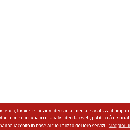
tenuti, fornire le funzioni dei social media e analizza il proprio t
partner che si occupano di analisi dei dati web, pubblicità e socia
anno raccolto in base al tuo utilizzo dei loro servizi.
Maggiori I