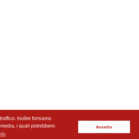
raffico. Inoltre forniamo
l media, i quali potrebbero
Accetto
nfo