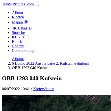
Trains
Pictures
.
com
Album
Ricerca
Mappa 🌍
4K UltraHD
Storiche
KBS 🇦🇹
Rubriche
Contatti
Cookie Policy
Albums
6 Luglio 2022 Austria parte 2: Kufstein e dintorni
OBB 1293 040 Kufstein
OBB 1293 040 Kufstein
06/07/2022 10:41 •
Kiefersfelden