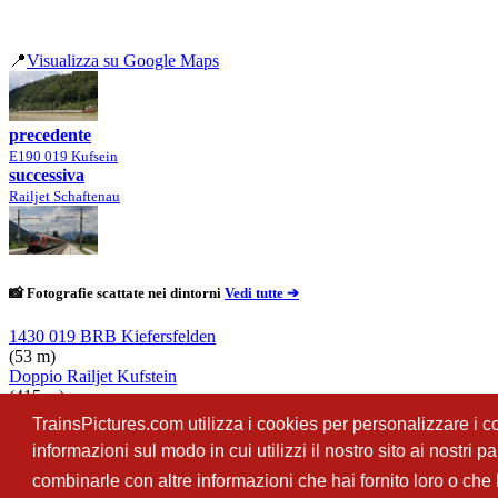
📍
Visualizza su Google Maps
precedente
E190 019 Kufsein
successiva
Railjet Schaftenau
📸 Fotografie scattate nei dintorni
Vedi tutte ➔
1430 019 BRB Kiefersfelden
(53 m)
Doppio Railjet Kufstein
(415 m)
E190 019 Kufsein
TrainsPictures.com utilizza i cookies per personalizzare i con
(420 m)
informazioni sul modo in cui utilizzi il nostro sito ai nostri 
186 283 e 282 Schaftenau
(6.07 km)
combinarle con altre informazioni che hai fornito loro o che h
TrainsPictures.com – galleria fotografica ferroviaria di Antonio Scalzo