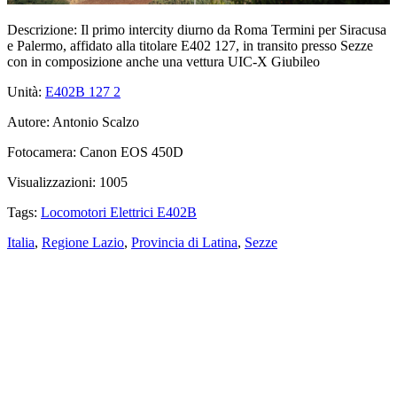
Descrizione:
Il primo intercity diurno da Roma Termini per Siracusa
e Palermo, affidato alla titolare E402 127, in transito presso Sezze
con in composizione anche una vettura UIC-X Giubileo
Unità:
E402B 127
2
Autore:
Antonio Scalzo
Fotocamera:
Canon EOS 450D
Visualizzazioni:
1005
Tags:
Locomotori Elettrici E402B
Italia
,
Regione Lazio
,
Provincia di Latina
,
Sezze