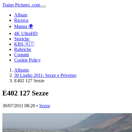
Trains
Pictures
.
com
Album
Ricerca
Mappa 🌍
4K UltraHD
Storiche
KBS 🇦🇹
Rubriche
Contatti
Cookie Policy
Albums
30 Luglio 2011: Sezze e Priverno
E402 127 Sezze
E402 127 Sezze
30/07/2011 08:20 •
Sezze