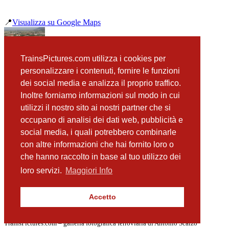
📍
Visualizza su Google Maps
precedente
TrainsPictures.com utilizza i cookies per
E402 023 Sezze
personalizzare i contenuti, fornire le funzioni
successiva
dei social media e analizza il proprio traffico.
E656 070 espresso auto al seguito Sezze
Inoltre forniamo informazioni sul modo in cui
utilizzi il nostro sito ai nostri partner che si
occupano di analisi dei dati web, pubblicità e
📸 Fotografie scattate nei dintorni
Vedi tutte ➔
social media, i quali potrebbero combinarle
con altre informazioni che hai fornito loro o
E402 133 e E656 Priverno
che hanno raccolto in base al tuo utilizzo dei
(60 m)
ETR 500 Priverno
loro servizi.
Maggiori Info
(60 m)
E464 189 Sezze
(73 m)
Accetto
E656 269 Sezze
(141 m)
TrainsPictures.com – galleria fotografica ferroviaria di Antonio Scalzo