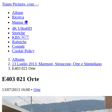
Trains
Pictures
.
com
Album
Ricerca
Mappa 🌍
4K UltraHD
Storiche
KBS 🇦🇹
Rubriche
Contatti
Cookie Policy
Albums
13 Luglio 2013: Marmore, Stroncone, Orte e Stimigliano
E403 021 Orte
E403 021 Orte
13/07/2013 16:00 •
Orte