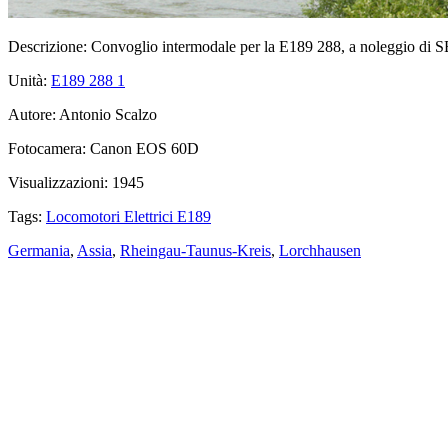
Descrizione:
Convoglio intermodale per la E189 288, a noleggio di SB
Unità:
E189 288
1
Autore:
Antonio Scalzo
Fotocamera:
Canon EOS 60D
Visualizzazioni:
1945
Tags:
Locomotori Elettrici E189
Germania
,
Assia
,
Rheingau-Taunus-Kreis
,
Lorchhausen