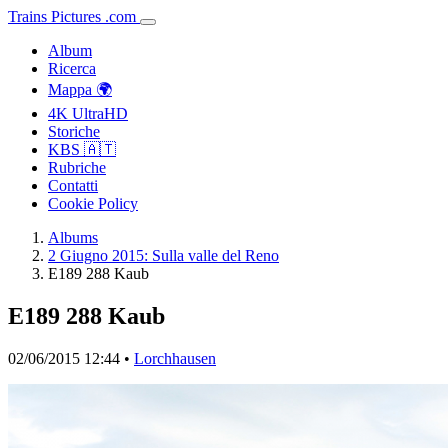
Trains
Pictures
.
com
Album
Ricerca
Mappa 🌍
4K UltraHD
Storiche
KBS 🇦🇹
Rubriche
Contatti
Cookie Policy
Albums
2 Giugno 2015: Sulla valle del Reno
E189 288 Kaub
E189 288 Kaub
02/06/2015 12:44 •
Lorchhausen