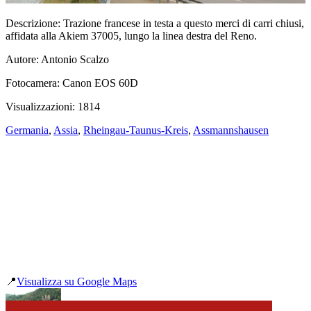
Descrizione:
Trazione francese in testa a questo merci di carri chiusi,
affidata alla Akiem 37005, lungo la linea destra del Reno.
Autore:
Antonio Scalzo
Fotocamera:
Canon EOS 60D
Visualizzazioni:
1814
Germania
,
Assia
,
Rheingau-Taunus-Kreis
,
Assmannshausen
📍
Visualizza su Google Maps