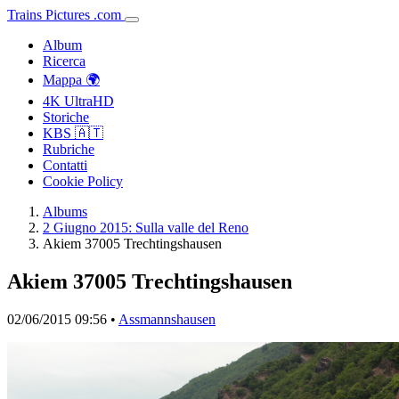
Trains
Pictures
.
com
Album
Ricerca
Mappa 🌍
4K UltraHD
Storiche
KBS 🇦🇹
Rubriche
Contatti
Cookie Policy
Albums
2 Giugno 2015: Sulla valle del Reno
Akiem 37005 Trechtingshausen
Akiem 37005 Trechtingshausen
02/06/2015 09:56 •
Assmannshausen