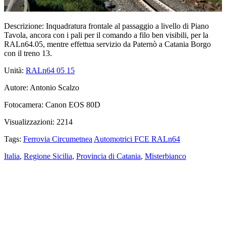
Descrizione:
Inquadratura frontale al passaggio a livello di Piano
Tavola, ancora con i pali per il comando a filo ben visibili, per la
RALn64.05, mentre effettua servizio da Paternò a Catania Borgo
con il treno 13.
Unità:
RALn64 05
15
Autore:
Antonio Scalzo
Fotocamera:
Canon EOS 80D
Visualizzazioni:
2214
Tags:
Ferrovia Circumetnea
Automotrici FCE RALn64
Italia
,
Regione Sicilia
,
Provincia di Catania
,
Misterbianco