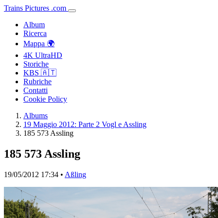
Trains
Pictures
.
com
Album
Ricerca
Mappa 🌍
4K UltraHD
Storiche
KBS 🇦🇹
Rubriche
Contatti
Cookie Policy
Albums
19 Maggio 2012: Parte 2 Vogl e Assling
185 573 Assling
185 573 Assling
19/05/2012 17:34 •
Aßling