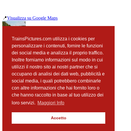
📍
Visualizza su Google Maps
precedente
TrainsPictures.com utilizza i cookies per
Carrozza Pilota DB Assling
personalizzare i contenuti, fornire le funzioni
successiva
dei social media e analizza il proprio traffico.
E402 039 Bologna Centrale
Inoltre forniamo informazioni sul modo in cui
utilizzi il nostro sito ai nostri partner che si
occupano di analisi dei dati web, pubblicità e
📸 Fotografie scattate nei dintorni
Vedi tutte ➔
social media, i quali potrebbero combinarle
con altre informazioni che hai fornito loro o
DB 111 003 Aßling
che hanno raccolto in base al tuo utilizzo dei
(18 m)
DB 111 039 Assling
loro servizi.
Maggiori Info
(18 m)
OBB 1144 242 Assling
(18 m)
Accetto
OBB 1144 232 Assling
(18 m)