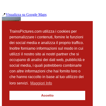
📍
Visualizza su Google Maps
precedente
TrainsPictures.com utilizza i cookies per
E652 106 Carapelle
personalizzare i contenuti, fornire le funzioni
successiva
dei social media e analizza il proprio traffico.
ETR 700 treno 16 Incoronata
Inoltre forniamo informazioni sul modo in cui
utilizzi il nostro sito ai nostri partner che si
occupano di analisi dei dati web, pubblicità e
📸 Fotografie scattate nei dintorni
Vedi tutte ➔
social media, i quali potrebbero combinarle
con altre informazioni che hai fornito loro o
ETR 600 treno 11 Incoronata
che hanno raccolto in base al tuo utilizzo dei
(0 m)
ETR 700 treno 16 Incoronata
loro servizi.
Maggiori Info
(0 m)
ETR 485 treno 36 Incoronata
(0 m)
Accetto
E414 123 Incoronata
(6 m)