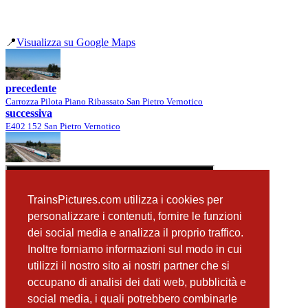
📍
Visualizza su Google Maps
precedente
Carrozza Pilota Piano Ribassato San Pietro Vernotico
successiva
E402 152 San Pietro Vernotico
TrainsPictures.com utilizza i cookies per
personalizzare i contenuti, fornire le funzioni
dei social media e analizza il proprio traffico.
Inoltre forniamo informazioni sul modo in cui
utilizzi il nostro sito ai nostri partner che si
occupano di analisi dei dati web, pubblicità e
📸 Fotografie scattate nei dintorni
Vedi tutte ➔
social media, i quali potrebbero combinarle