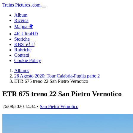
Trains
Pictures
.
com
Album
Ricerca
Mappa 🌍
4K UltraHD
Storiche
KBS 🇦🇹
Rubriche
Contatti
Cookie Policy
Albums
26 Agosto 2020: Tour Calabria-Puglia parte 2
ETR 675 treno 22 San Pietro Vernotico
ETR 675 treno 22 San Pietro Vernotico
26/08/2020 14:34 •
San Pietro Vernotico