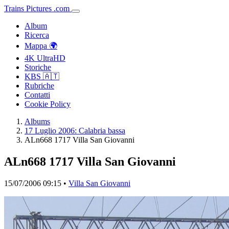
Trains
Pictures
.
com
Album
Ricerca
Mappa 🌍
4K UltraHD
Storiche
KBS 🇦🇹
Rubriche
Contatti
Cookie Policy
Albums
17 Luglio 2006: Calabria bassa
ALn668 1717 Villa San Giovanni
ALn668 1717 Villa San Giovanni
15/07/2006 09:15 •
Villa San Giovanni