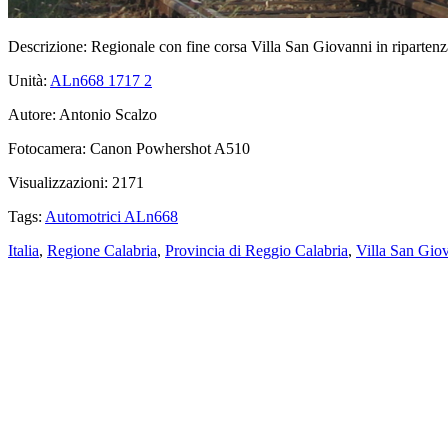
Descrizione:
Regionale con fine corsa Villa San Giovanni in ripartenza
Unità:
ALn668 1717
2
Autore:
Antonio Scalzo
Fotocamera:
Canon Powhershot A510
Visualizzazioni:
2171
Tags:
Automotrici ALn668
Italia
,
Regione Calabria
,
Provincia di Reggio Calabria
,
Villa San Gio