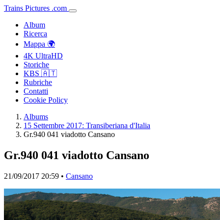
Trains
Pictures
.
com
Album
Ricerca
Mappa 🌍
4K UltraHD
Storiche
KBS 🇦🇹
Rubriche
Contatti
Cookie Policy
Albums
15 Settembre 2017: Transiberiana d'Italia
Gr.940 041 viadotto Cansano
Gr.940 041 viadotto Cansano
21/09/2017 20:59 •
Cansano