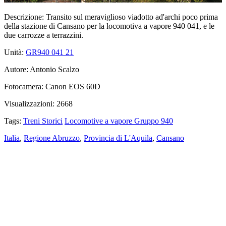
Descrizione:
Transito sul meraviglioso viadotto ad'archi poco prima
della stazione di Cansano per la locomotiva a vapore 940 041, e le
due carrozze a terrazzini.
Unità:
GR940 041
21
Autore:
Antonio Scalzo
Fotocamera:
Canon EOS 60D
Visualizzazioni:
2668
Tags:
Treni Storici
Locomotive a vapore Gruppo 940
Italia
,
Regione Abruzzo
,
Provincia di L'Aquila
,
Cansano