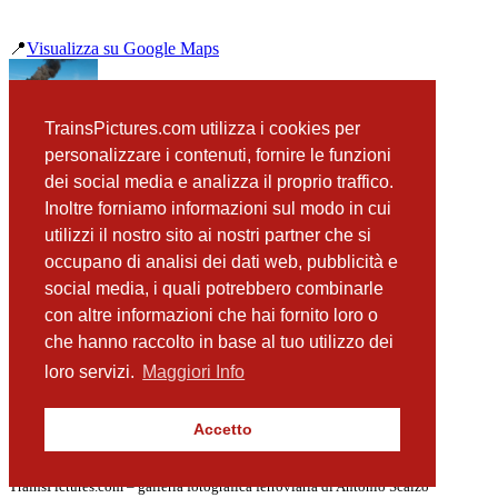
📍
Visualizza su Google Maps
precedente
TrainsPictures.com utilizza i cookies per
Gr.940 041 Sulmona Introdaqua
personalizzare i contenuti, fornire le funzioni
successiva
dei social media e analizza il proprio traffico.
Gr.940 041 Cansano
Inoltre forniamo informazioni sul modo in cui
utilizzi il nostro sito ai nostri partner che si
occupano di analisi dei dati web, pubblicità e
📸 Fotografie scattate nei dintorni
Vedi tutte ➔
social media, i quali potrebbero combinarle
con altre informazioni che hai fornito loro o
D343 1030 e D345 1118 Cansano
che hanno raccolto in base al tuo utilizzo dei
(10 m)
Gr.940 041 Viadotto Cansano dal basso
loro servizi.
Maggiori Info
(11 m)
D345 1118 Cansano
(42 m)
Accetto
940 041 Cansano
(44 m)
TrainsPictures.com – galleria fotografica ferroviaria di Antonio Scalzo