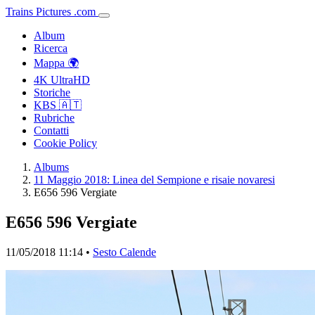
Trains
Pictures
.
com
Album
Ricerca
Mappa 🌍
4K UltraHD
Storiche
KBS 🇦🇹
Rubriche
Contatti
Cookie Policy
Albums
11 Maggio 2018: Linea del Sempione e risaie novaresi
E656 596 Vergiate
E656 596 Vergiate
11/05/2018 11:14 •
Sesto Calende