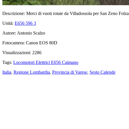
Descrizione:
Merci di vuoti rotaie da Villadossola per San Zeno Folzan
Unità:
E656 596
3
Autore:
Antonio Scalzo
Fotocamera:
Canon EOS 80D
Visualizzazioni:
2286
Tags:
Locomotori Elettrici E656 Caimano
Italia
,
Regione Lombardia
,
Provincia di Varese
,
Sesto Calende