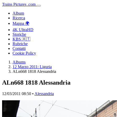
Trains
Pictures
.
com
Album
Ricerca
Mappa 🌍
4K UltraHD
Storiche
KBS 🇦🇹
Rubriche
Contatti
Cookie Policy
Albums
12 Marzo 2011: Liguria
ALn668 1818 Alessandria
ALn668 1818 Alessandria
12/03/2011 08:50 •
Alessandria