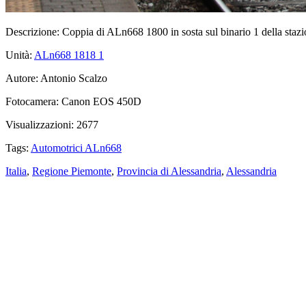
Descrizione:
Coppia di ALn668 1800 in sosta sul binario 1 della stazi
Unità:
ALn668 1818
1
Autore:
Antonio Scalzo
Fotocamera:
Canon EOS 450D
Visualizzazioni:
2677
Tags:
Automotrici ALn668
Italia
,
Regione Piemonte
,
Provincia di Alessandria
,
Alessandria