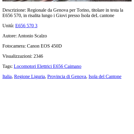
Descrizione:
Regionale da Genova per Torino, titolare in testa la
E656 570, in risalita lungo i Giovi presso Isola deL cantone
Unità:
E656 570
3
Autore:
Antonio Scalzo
Fotocamera:
Canon EOS 450D
Visualizzazioni:
2346
Tags:
Locomotori Elettrici E656 Caimano
Italia
,
Regione Liguria
,
Provincia di Genova
,
Isola del Cantone