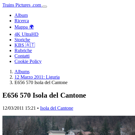
Trains
Pictures
.
com
Album
Ricerca
Mappa 🌍
4K UltraHD
Storiche
KBS 🇦🇹
Rubriche
Contatti
Cookie Policy
Albums
12 Marzo 2011: Liguria
E656 570 Isola del Cantone
E656 570 Isola del Cantone
12/03/2011 15:21 •
Isola del Cantone