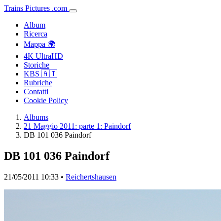
Trains
Pictures
.
com
Album
Ricerca
Mappa 🌍
4K UltraHD
Storiche
KBS 🇦🇹
Rubriche
Contatti
Cookie Policy
Albums
21 Maggio 2011: parte 1: Paindorf
DB 101 036 Paindorf
DB 101 036 Paindorf
21/05/2011 10:33 •
Reichertshausen