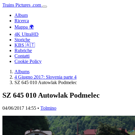
Trains
Pictures
.
com
Album
Ricerca
Mappa 🌍
4K UltraHD
Storiche
KBS 🇦🇹
Rubriche
Contatti
Cookie Policy
Albums
4 Giugno 2017: Slovenia parte 4
SZ 645 010 Autowlak Podmelec
SZ 645 010 Autowlak Podmelec
04/06/2017 14:55 •
Tolmino