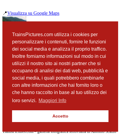
📍
Visualizza su Google Maps
precedente
TrainsPictures.com utilizza i cookies per
SZ 645 010 Autowlak stazione di Most Na Soci
personalizzare i contenuti, fornire le funzioni
successiva
dei social media e analizza il proprio traffico.
SZ 645 010 Autowlak Most Na Soci ponte
Inoltre forniamo informazioni sul modo in cui
utilizzi il nostro sito ai nostri partner che si
occupano di analisi dei dati web, pubblicità e
📸 Fotografie scattate nei dintorni
Vedi tutte ➔
social media, i quali potrebbero combinarle
con altre informazioni che hai fornito loro o
SZ 814 112 Podmelec
che hanno raccolto in base al tuo utilizzo dei
(418 m)
SZ 664 110 Podmelec
loro servizi.
Maggiori Info
(441 m)
SZ 664 110 Podmelec
(511 m)
Accetto
SZ 814 034 e 813 034 Podmelec
(550 m)
TrainsPictures.com – galleria fotografica ferroviaria di Antonio Scalzo