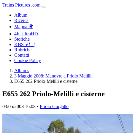
Trains
Pictures
.
com
Album
Ricerca
Mappa 🌍
4K UltraHD
Storiche
KBS 🇦🇹
Rubriche
Contatti
Cookie Policy
Albums
3 Maggio 2008: Manovre a Priolo Melilli
E655 262 Priolo-Melilli e cisterne
E655 262 Priolo-Melilli e cisterne
03/05/2008 16:08 •
Priolo Gargallo