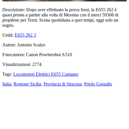
Descrizione:
Dopo aver effettuato la prova freni, la E655 262 è
quasi pronta a partire alla volta di Messina con il merci 59308 di
propilene per Terni. Scena quotidiana a quei tempi, oggi solo un
sogno.
Unità:
E655 262
3
Autore:
Antonio Scalzo
Fotocamera:
Canon Powhershot A510
Visualizzazioni:
2774
Tags:
Locomotori Elettrici E655 Caimano
Italia
,
Regione Sicilia
,
Provincia di Siracusa
,
Priolo Gargallo