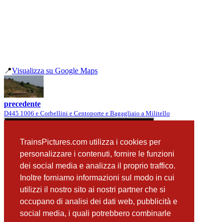
📍
Visualizza su Google Maps
precedente
D445 1006 e Corbellini e Centoporte e Bagagliaio a Militello
TrainsPictures.com utilizza i cookies per
personalizzare i contenuti, fornire le funzioni
dei social media e analizza il proprio traffico.
Inoltre forniamo informazioni sul modo in cui
utilizzi il nostro sito ai nostri partner che si
occupano di analisi dei dati web, pubblicità e
📸 Fotografie scattate nei dintorni
Vedi tutte ➔
social media, i quali potrebbero combinarle