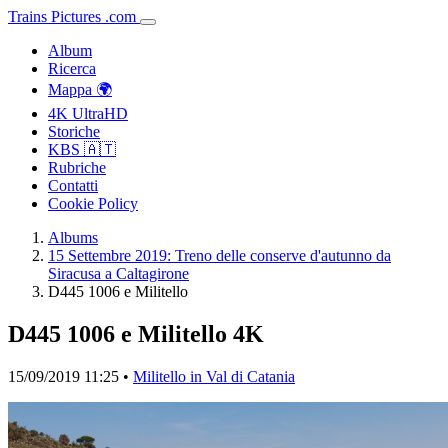
Trains
Pictures
.
com
Album
Ricerca
Mappa 🌍
4K UltraHD
Storiche
KBS 🇦🇹
Rubriche
Contatti
Cookie Policy
Albums
15 Settembre 2019: Treno delle conserve d'autunno da
Siracusa a Caltagirone
D445 1006 e Militello
D445 1006 e Militello
4K
15/09/2019 11:25 •
Militello in Val di Catania