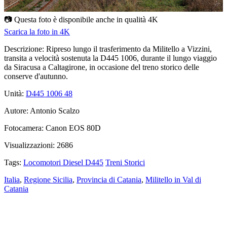
📷 Questa foto è disponibile anche in qualità
4K
Scarica la foto in 4K
Descrizione:
Ripreso lungo il trasferimento da Militello a Vizzini,
transita a velocità sostenuta la D445 1006, durante il lungo viaggio
da Siracusa a Caltagirone, in occasione del treno storico delle
conserve d'autunno.
Unità:
D445 1006
48
Autore:
Antonio Scalzo
Fotocamera:
Canon EOS 80D
Visualizzazioni:
2686
Tags:
Locomotori Diesel D445
Treni Storici
Italia
,
Regione Sicilia
,
Provincia di Catania
,
Militello in Val di
Catania