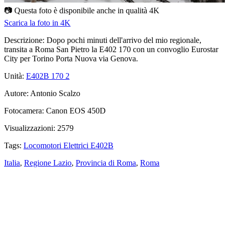
📷 Questa foto è disponibile anche in qualità
4K
Scarica la foto in 4K
Descrizione:
Dopo pochi minuti dell'arrivo del mio regionale,
transita a Roma San Pietro la E402 170 con un convoglio Eurostar
City per Torino Porta Nuova via Genova.
Unità:
E402B 170
2
Autore:
Antonio Scalzo
Fotocamera:
Canon EOS 450D
Visualizzazioni:
2579
Tags:
Locomotori Elettrici E402B
Italia
,
Regione Lazio
,
Provincia di Roma
,
Roma