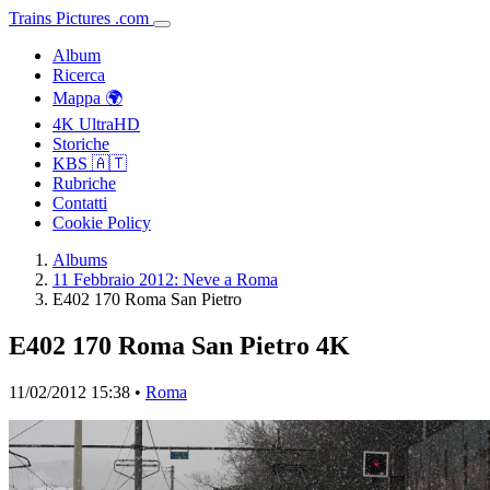
Trains
Pictures
.
com
Album
Ricerca
Mappa 🌍
4K UltraHD
Storiche
KBS 🇦🇹
Rubriche
Contatti
Cookie Policy
Albums
11 Febbraio 2012: Neve a Roma
E402 170 Roma San Pietro
E402 170 Roma San Pietro
4K
11/02/2012 15:38 •
Roma