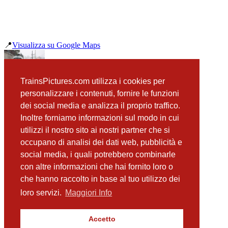
📍
Visualizza su Google Maps
precedente
TrainsPictures.com utilizza i cookies per
Carrozza Pilota Vivalto Roma San Pietro
personalizzare i contenuti, fornire le funzioni
successiva
dei social media e analizza il proprio traffico.
ALe426 TAF Valle Aurelia
Inoltre forniamo informazioni sul modo in cui
utilizzi il nostro sito ai nostri partner che si
occupano di analisi dei dati web, pubblicità e
📸 Fotografie scattate nei dintorni
Vedi tutte ➔
social media, i quali potrebbero combinarle
con altre informazioni che hai fornito loro o
Carrozza Pilota Vivalto Roma San Pietro
che hanno raccolto in base al tuo utilizzo dei
(0 m)
E656 472 Roma San Pietro
loro servizi.
Maggiori Info
(61 m)
E656 096 Roma San Pietro
(69 m)
Accetto
E656 010 Roma San Pietro