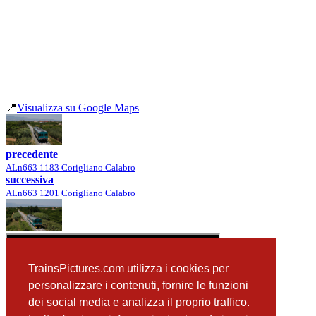
📍
Visualizza su Google Maps
precedente
ALn663 1183 Corigliano Calabro
successiva
ALn663 1201 Corigliano Calabro
TrainsPictures.com utilizza i cookies per
personalizzare i contenuti, fornire le funzioni
dei social media e analizza il proprio traffico.