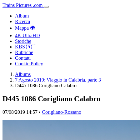
Trains
Pictures
.
com
Album
Ricerca
Mappa 🌍
4K UltraHD
Storiche
KBS 🇦🇹
Rubriche
Contatti
Cookie Policy
Albums
7 Agosto 2019: Viaggio in Calabria, parte 3
D445 1086 Corigliano Calabro
D445 1086 Corigliano Calabro
07/08/2019 14:57 •
Corigliano-Rossano