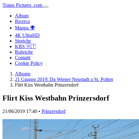
Trains
Pictures
.
com
Album
Ricerca
Mappa 🌍
4K UltraHD
Storiche
KBS 🇦🇹
Rubriche
Contatti
Cookie Policy
Albums
21 Giugno 2019: Da Wiener Neustadt a St. Polten
Flirt Kiss Westbahn Prinzersdorf
Flirt Kiss Westbahn Prinzersdorf
21/06/2019 17:40 •
Prinzersdorf