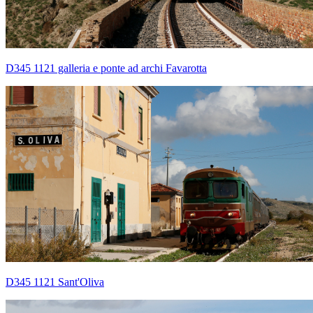
D345 1121 galleria e ponte ad archi Favarotta
D345 1121 Sant'Oliva