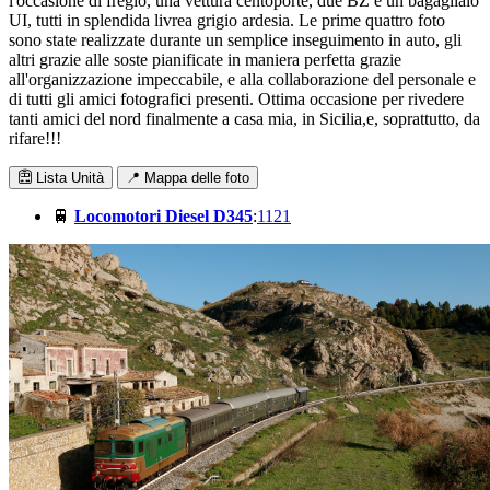
l'occasione di fregio, una vettura centoporte, due BZ e un bagagliaio
UI, tutti in splendida livrea grigio ardesia. Le prime quattro foto
sono state realizzate durante un semplice inseguimento in auto, gli
altri grazie alle soste pianificate in maniera perfetta grazie
all'organizzazione impeccabile, e alla collaborazione del personale e
di tutti gli amici fotografici presenti. Ottima occasione per rivedere
tanti amici del nord finalmente a casa mia, in Sicilia,e, soprattutto, da
rifare!!!
Lista Unità
📍 Mappa delle foto
🚆
Locomotori Diesel D345
:
1121