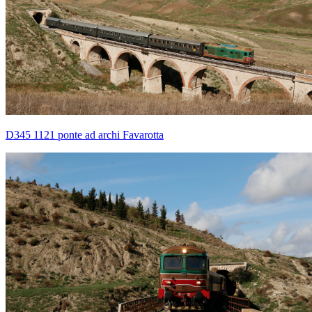
D345 1121 ponte ad archi Favarotta