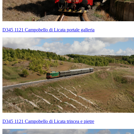
D345 1121 Campobello di Licata portale galleria
D345 1121 Campobello di Licata trincea e pietre