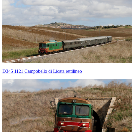
D345 1121 Campobello di Licata rettilineo