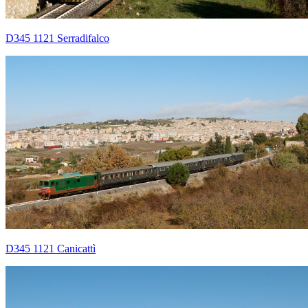
D345 1121 Serradifalco
D345 1121 Canicattì