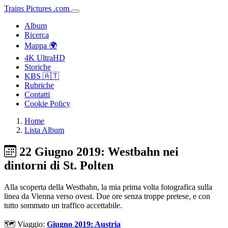
Trains
Pictures
.
com
Album
Ricerca
Mappa 🌍
4K UltraHD
Storiche
KBS 🇦🇹
Rubriche
Contatti
Cookie Policy
Home
Lista Album
22 Giugno 2019: Westbahn nei
dintorni di St. Polten
Alla scoperta della Westbahn, la mia prima volta fotografica sulla
linea da Vienna verso ovest. Due ore senza troppe pretese, e con
tutto sommato un traffico accettabile.
🗺️ Viaggio:
Giugno 2019: Austria