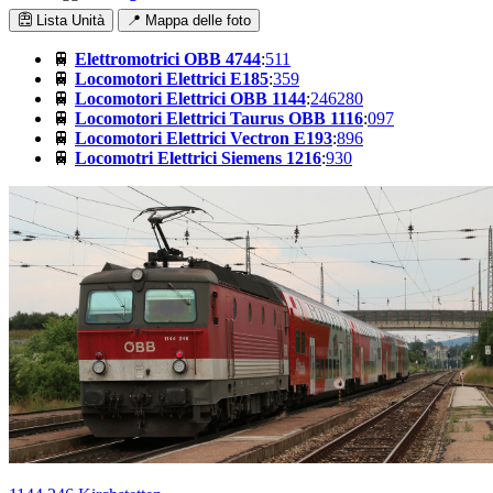
Lista Unità
📍 Mappa delle foto
🚆
Elettromotrici OBB 4744
:
511
🚆
Locomotori Elettrici E185
:
359
🚆
Locomotori Elettrici OBB 1144
:
246
280
🚆
Locomotori Elettrici Taurus OBB 1116
:
097
🚆
Locomotori Elettrici Vectron E193
:
896
🚆
Locomotri Elettrici Siemens 1216
:
930